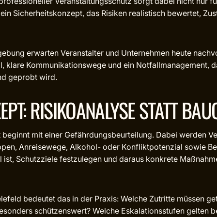
 professioneller Veranstaltungsschutz sorgt dabei nicht nur f
t ein Sicherheitskonzept, das Risiken realistisch bewertet, Zu
bung erwarten Veranstalter und Unternehmen heute nachvoll
l, klare Kommunikationswege und ein Notfallmanagement, da
nd geprobt wird.
EPT: RISIKOANALYSE STATT BA
 beginnt mit einer Gefährdungsbeurteilung. Dabei werden Ver
ppen, Anreisewege, Alkohol- oder Konfliktpotenzial sowie B
 ist, Schutzziele festzulegen und daraus konkrete Maßnahmen
elefeld bedeutet das in der Praxis: Welche Zutritte müssen 
sonders schützenswert? Welche Eskalationsstufen gelten be