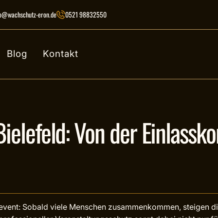
fo@wachschutz-eron.de
0521 98832550
Blog
Kontakt
ielefeld: Von der Einlassko
ßevent: Sobald viele Menschen zusammenkommen, steigen di